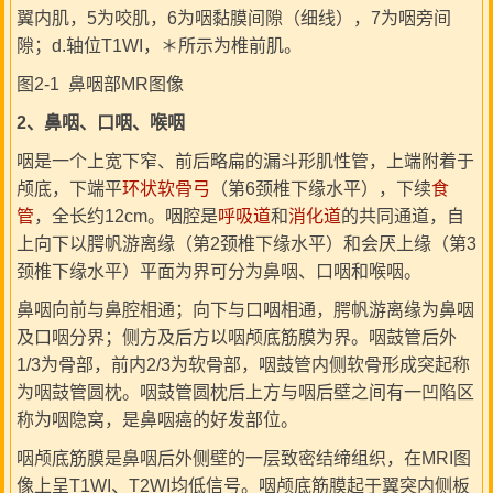
翼内肌，5为咬肌，6为咽黏膜间隙（细线），7为咽旁间
隙；d.轴位T1WI，＊所示为椎前肌。
图2-1 鼻咽部MR图像
2
、鼻咽、口咽、喉咽
咽是一个上宽下窄、前后略扁的漏斗形肌性管，上端附着于
颅底，下端平
环状软骨弓
（第6颈椎下缘水平），下续
食
管
，全长约12cm。咽腔是
呼吸道
和
消化道
的共同通道，自
上向下以腭帆游离缘（第2颈椎下缘水平）和会厌上缘（第3
颈椎下缘水平）平面为界可分为鼻咽、口咽和喉咽。
鼻咽向前与鼻腔相通；向下与口咽相通，腭帆游离缘为鼻咽
及口咽分界；侧方及后方以咽颅底筋膜为界。咽鼓管后外
1/3为骨部，前内2/3为软骨部，咽鼓管内侧软骨形成突起称
为咽鼓管圆枕。咽鼓管圆枕后上方与咽后壁之间有一凹陷区
称为咽隐窝，是鼻咽癌的好发部位。
咽颅底筋膜是鼻咽后外侧壁的一层致密结缔组织，在MRI图
像上呈T1WI、T2WI均低信号。咽颅底筋膜起于翼突内侧板