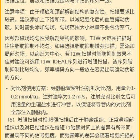
扫描定位、层数和扫描范围均与平扫的序列一致。
注意事项：由于颅底和颈部解剖结构的复杂性，扫描要求比
较高，建议添加上下饱和带，以减轻强化后的血管搏动伪
影。同时需要添加匀场，匀场范围大小尽量不要包含空气。
因颈部磁场均匀性受解剖结构的影响，T1WI大范围扫描时
往往脂肪抑制不均匀。如果选择脂肪抑制增强扫描，需添加
局部匀场，以病灶为中心。若T1WI扫描时脂肪抑制效果不
佳时建议可选用T1WI IDEAL序列进行增强扫描，该序列脂
肪抑制比较均匀。频率编码方向一般放在容易出现运动伪影
的方向。
对比剂使用方案：经静脉置留针注射钆对比剂，用量为1-
0.2 mmol/kg，注射速率为1-2 ml/s，注射完对比剂之后可
用适量的生理盐水进行冲管，以保证将导管内的对比剂
全部注入静脉内。
（5）增强扫描时相:增强扫描后由于肿瘤组织、正常鼻咽部
组织以及淋巴结组织在缩短T1弛豫时间上的差异有所不同
而呈现不同的信号强度，而弛豫率的差异会随着增强扫描的