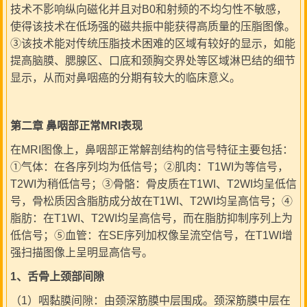
技术不影响纵向磁化并且对B0和射频的不均匀性不敏感，
使得该技术在低场强的磁共振中能获得高质量的压脂图像。
③该技术能对传统压脂技术困难的区域有较好的显示，如能
提高脑膜、腮腺区、口底和颈胸交界处等区域淋巴结的细节
显示，从而对鼻咽癌的分期有较大的临床意义。
第二章 鼻咽部正常MRI表现
在MRI图像上，鼻咽部正常解剖结构的信号特征主要包括：
①气体：在各序列均为低信号；②肌肉：T1WI为等信号，
T2WI为稍低信号；③骨骼：骨皮质在T1WI、T2WI均呈低信
号，骨松质因含脂肪成分故在T1WI、T2WI均呈高信号；④
脂肪：在T1WI、T2WI均呈高信号，而在脂肪抑制序列上为
低信号；⑤血管：在SE序列加权像呈流空信号，在T1WI增
强扫描图像上呈明显高信号。
1
、舌骨上颈部间隙
（1）咽黏膜间隙：由颈深筋膜中层围成。颈深筋膜中层在