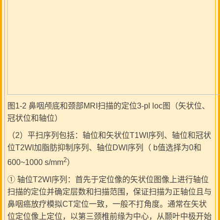
图1-2 鼻咽颅底和颈部MRI扫描的定位3-pl loc图（矢状位、
冠状位和轴位）
（2）平扫序列包括：轴位和矢状位T1WI序列、轴位和冠状
位T2WI加脂肪抑制序列、轴位DWI序列（ b值选择为0和
2
600~1000 s/mm
）
① 轴位T2WI序列：首先于定位像的矢状位图像上进行轴位
扫描的定位并确定层数和扫描范围，保证扫描为正轴位且与
鼻咽癌放疗模拟CT定位一致，一般不打角度。通常在矢状
位定位像上定位，以第三颈椎前缘为中心，从颞叶中极开始