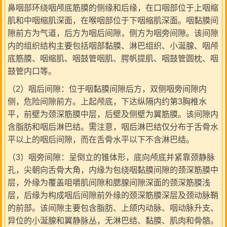
鼻咽部环绕咽颅底筋膜的侧缘和后缘，在口咽部位于上咽缩
肌和中咽缩肌深面，在喉咽部位于下咽缩肌深面。咽黏膜间
隙前方为气道，后方为咽后间隙，侧方为咽旁间隙。该间隙
内的组织结构主要包括咽部黏膜、淋巴组织、小涎腺、咽颅
底筋膜、咽缩肌、咽鼓管咽肌、腭帆提肌、咽鼓管圆枕、咽
鼓管内口等。
（2）咽后间隙：位于咽黏膜间隙后方，双侧咽旁间隙内
侧，危险间隙前方。上起颅底，下达纵隔内约第3胸椎水
平，前壁为颈深筋膜中层，后壁及侧壁为翼筋膜。该间隙内
含脂肪和咽后淋巴结。需注意，咽后淋巴结仅分布于舌骨水
平以上的咽后间隙，而在舌骨水平以下不含淋巴结。
（3）咽旁间隙：呈倒立的锥体形，底向颅底并紧靠颈静脉
孔，尖朝向舌骨大角，内缘为包绕咽黏膜间隙的颈深筋膜中
层，外缘为覆盖咀嚼肌间隙和腮腺间隙深面的颈深筋膜浅
层，后缘为构成咽后间隙前外缘的颈深筋膜深层及颈动脉鞘
的前部。该间隙主要包含脂肪、上颌内动脉、咽动脉升支、
异位的小涎腺和翼静脉丛，无淋巴结、黏膜、肌肉和骨骼。