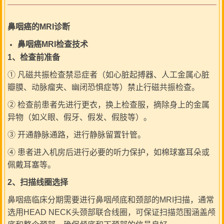
鼻咽癌的MRI诊断
鼻咽癌MRI检查技术
1
、检查前准备
① 凡磁共振检查禁忌症者（如心脏起搏器、人工金属心脏
瓣膜、动脉瘤夹、幽闭恐惧症等）禁止行磁共振检查。
② 检查前患者先进行更衣，换上检查服，摘除身上的金属
异物（如义眼、假牙、假发、假肢等）。
③ 开通静脉通路，进行静脉留置针管。
④ 患者进入机房后进行必要的听力保护，如棉球塞耳朵或
佩戴耳塞等。
2
、扫描线圈选择
鼻咽癌临床分期需要进行鼻咽颅底和颈部的MRI扫描，通常
选用HEAD NECK头颈部联合线圈，可保证扫描范围涵盖颅