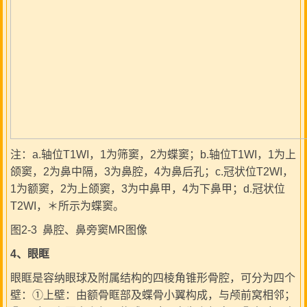
注：a.轴位T1WI，1为筛窦，2为蝶窦；b.轴位T1WI，1为上
颌窦，2为鼻中隔，3为鼻腔，4为鼻后孔；c.冠状位T2WI，
1为额窦，2为上颌窦，3为中鼻甲，4为下鼻甲；d.冠状位
T2WI，＊所示为蝶窦。
图2-3 鼻腔、鼻旁窦MR图像
4
、眼眶
眼眶是容纳眼球及附属结构的四棱角锥形骨腔，可分为四个
壁：①上壁：由额骨眶部及蝶骨小翼构成，与颅前窝相邻；