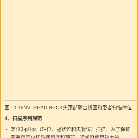
图1-1 16NV_HEAD NECK头颈部联合线圈和患者扫描体位
4
、扫描序列规范
定位3-pl loc（轴位、冠状位和矢状位）扫描：为了保证
覆盖范围包括鼻咽颅底和颈部，通常可使用较大的