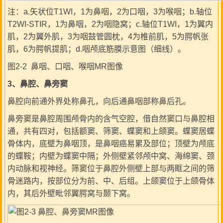
注：a.矢状位T1WI，1为鼻咽，2为口咽，3为喉咽；b.轴位
T2WI-STIR，1为鼻咽，2为咽隐窝；c.轴位T1WI，1为翼内
肌，2为翼外肌，3为咽鼓管圆枕，4为椎前肌，5为腭帆张
肌，6为腭帆提肌；d.咽颅底筋膜示意图（细线）。
图2-2 鼻咽、口咽、喉咽MR图像
3
、鼻腔、鼻旁窦
鼻腔向前通外界处称鼻孔，向后通鼻咽部称鼻后孔。
鼻旁窦是鼻腔周围颅骨内的含气空腔，借自然窦口与鼻腔相
通，共有四对，包括额窦、筛窦、蝶窦和上颌窦。蝶窦居蝶
骨体内，底壁为鼻咽顶，是鼻咽癌易累及部位；顶壁为颅底
的蝶鞍；内壁为蝶窦中隔；外侧壁紧邻颅中窝、海绵窦、颈
内动脉和视神经。筛窦位于鼻腔外侧壁上部与两眶之间的筛
骨迷路内，按部位分为前、中、后组。上颌窦位于上颌骨体
内，其后外壁毗邻翼腭窝与颞下窝。