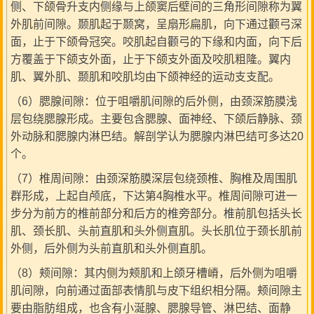
侧、下颌骨升支内侧缘与上颌窦后壁间的三角形间隙称为翼
外肌前间隙。颞肌起于颞窝，呈扇形扁肌，向下通过颧弓深
面，止于下颌骨冠突。咬肌起自颧弓的下缘和内面，向下后
方覆盖于下颌支外面，止于下颌支外面及咬肌粗隆。翼内
肌、翼外肌、颞肌和咬肌均由下颌神经的运动支支配。
（6）腮腺间隙：位于咀嚼肌间隙的后外侧，由颈深筋膜浅
层包绕腮腺形成。主要包含腮腺、面神经、下颌后静脉、颈
外动脉和腮腺内淋巴结。解剖学认为腮腺内淋巴结可多达20
个。
（7）椎周间隙：由颈深筋膜深层包绕颈椎、胸椎及周围肌
群形成，上起自颅底，下达第4胸椎水平。椎周间隙可进一
步分为前方的椎前部分和后方的椎旁部分。椎前肌包括头长
肌、颈长肌、头前直肌和头外侧直肌。头长肌位于颈长肌前
外侧，后外侧为头前直肌和头外侧直肌。
（8）颊间隙：其内侧为颊肌和上颌牙槽嵴，后外侧为咀嚼
肌间隙，向前通过面部表情肌与皮下组织相分隔。颊间隙主
要由脂肪组成，也含有小涎腺、腮腺导管、淋巴结、面静