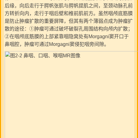
后缘，向后走行于腭帆张肌与腭帆提肌之间，至颈动脉孔前
方转折向内，走行于咽后壁和椎前肌前方。虽然咽颅底筋膜
是防止肿瘤扩散的重要屏障，但其有两个薄弱点成为肿瘤扩
散的途径：①肿瘤可通过破坏破裂孔周围结构向颅内扩散；
②在咽颅底筋膜的上部紧靠咽隐窝处有Morgagni窦开口于
鼻咽腔，肿瘤可通过Morgagni窦侵犯咽旁间隙。