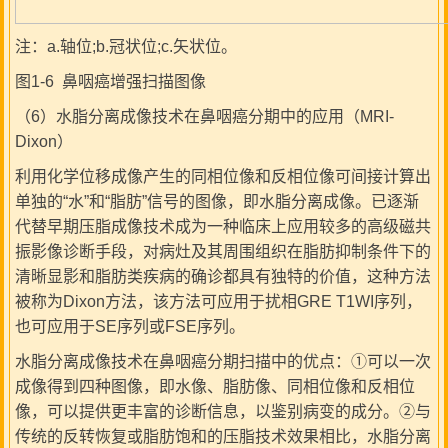
注：a.轴位;b.冠状位;c.矢状位。
图1-6 鼻咽癌增强扫描图像
（6）水脂分离成像技术在鼻咽癌分期中的应用（MRI-
Dixon）
利用化学位移成像产生的同相位像和反相位像可间接计算出
单独的“水”和“脂肪”信号的图像，即水脂分离成像。已逐渐
代替早期压脂成像技术成为一种临床上应用较多的高级磁共
振影像诊断手段，对病灶及其周围组织在脂肪抑制条件下的
清晰显影和脂肪类疾病的确诊都具有独特的价值，这种方法
被称为Dixon方法，该方法可应用于扰相GRE T1WI序列，
也可应用于SE序列或FSE序列。
水脂分离成像技术在鼻咽癌分期扫描中的优点：①可以一次
成像得到四种图像，即水像、脂肪像、同相位像和反相位
像，可以提供更丰富的诊断信息，以鉴别病变的成分。②与
传统的反转恢复或脂肪饱和的压脂技术效果相比，水脂分离