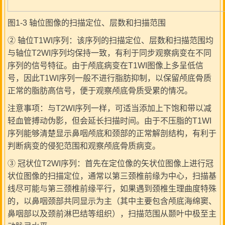
图1-3 轴位图像的扫描定位、层数和扫描范围
② 轴位T1WI序列：该序列的扫描定位、层数和扫描范围均
与轴位T2WI序列均保持一致，有利于同步观察病变在不同
序列的信号特征。由于颅底病变在T1WI图像上多呈低信
号，因此T1WI序列一般不进行脂肪抑制，以保留颅底骨质
正常的脂肪高信号，便于观察颅底骨质受累的情况。
注意事项：与T2WI序列一样，可适当添加上下饱和带以减
轻血管搏动伪影，但会延长扫描时间。由于不压脂的T1WI
序列能够清楚显示鼻咽颅底和颈部的正常解剖结构，有利于
判断病变的侵犯范围和观察颅底骨质病变。
③ 冠状位T2WI序列：首先在定位像的矢状位图像上进行冠
状位图像的扫描定位，通常以第三颈椎前缘为中心，扫描基
线尽可能与第三颈椎前缘平行，如果遇到颈椎生理曲度特殊
的，以鼻咽颈部共同显示为主（其中主要包含颅底海绵窦、
鼻咽部以及颈前淋巴结等组织），扫描范围从颞叶中极至主