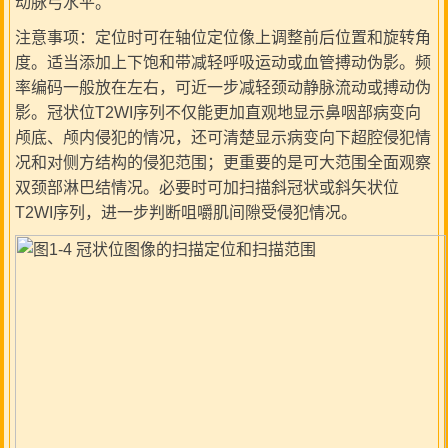
动脉弓水平。
注意事项：定位时可在轴位定位像上调整前后位置和旋转角
度。适当添加上下饱和带减轻呼吸运动或血管搏动伪影。频
率编码一般放在左右，可近一步减轻颈动静脉流动或搏动伪
影。冠状位T2WI序列不仅能更加直观地显示鼻咽部病变向
颅底、颅内侵犯的情况，还可清楚显示病变向下超腔侵犯情
况和对侧方结构的侵犯范围；更重要的是可大范围全面观察
双颈部淋巴结情况。必要时可加扫描斜冠状或斜矢状位
T2WI序列，进一步判断咀嚼肌间隙受侵犯情况。